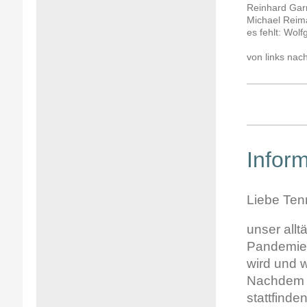
Reinhard Gar
Michael Reiman
es fehlt: Wol
von links nac
Inform
Liebe Ten
unser all
Pandemie b
wird und 
Nachdem b
stattfind