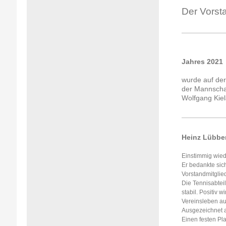
Der Vorst
Jahres 2021
wurde auf de
der Mannscha
Wolfgang Kiel
Heinz Lübber
Einstimmig wied
Er bedankte sic
Vorstandmitglie
Die Tennisabteil
stabil. Positiv 
Vereinsleben au
Ausgezeichnet a
Einen festen Pl