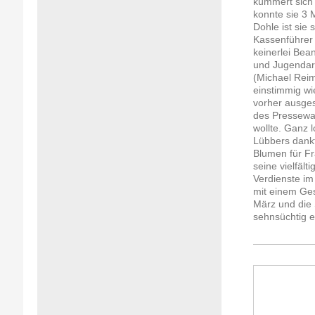
kümmert sich 
konnte sie 3 
Dohle ist sie 
Kassenführer 
keinerlei Bea
und Jugendarb
(Michael Reim
einstimmig wi
vorher ausges
des Pressewar
wollte. Ganz 
Lübbers dankt
Blumen für Fr
seine vielfäl
Verdienste im
mit einem Ges
März und die 
sehnsüchtig e