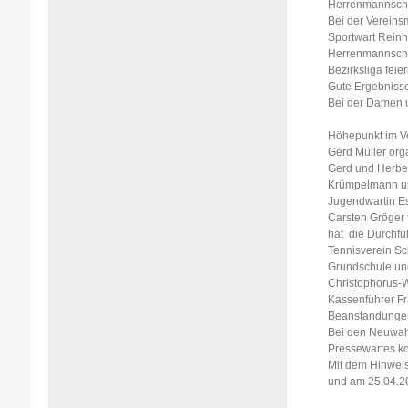
Herrenmannschaf
Bei der Vereins
Sportwart Reinh
Herrenmannschaf
Bezirksliga feie
Gute Ergebnisse
Bei der Damen u
Höhepunkt im Ve
Gerd Müller org
Gerd und Herber
Krümpelmann un
Jugendwartin Es
Carsten Gröger 
hat die Durchfü
Tennisverein Sc
Grundschule und
Christophorus-W
Kassenführer Fr
Beanstandungen f
Bei den Neuwahl
Pressewartes ko
Mit dem Hinweis
und am 25.04.20