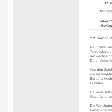
**Mitternacht
Neunzehn Tenn
Tennisclubs L
mit wechselnd
Durchläufen te
Aus den Spiel
wie im Vorjah
Barbara Hecht 
Punkten.
Da jeder Teil
Gespräche vo
Die Wirtsleut
Beisammensei