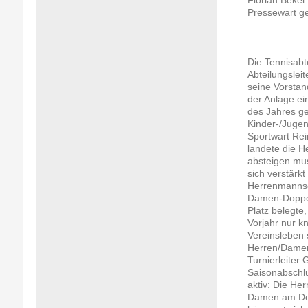
Pressewart g
Die Tennisabte
Abteilungslei
seine Vorstan
der Anlage ei
des Jahres gek
Kinder-/Jugen
Sportwart Rei
landete die H
absteigen mus
sich verstärk
Herrenmannsch
Damen-Doppel
Platz belegte
Vorjahr nur k
Vereinsleben 
Herren/Damen
Turnierleiter 
Saisonabschlu
aktiv: Die He
Damen am Don