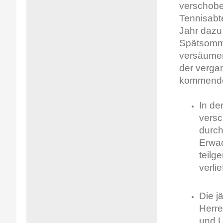
verschobe
Tennisabte
Jahr dazu
Spätsomme
versäumen,
der verga
kommenden
In de
vers
durch
Erwac
teilg
verli
Die j
Herre
und U