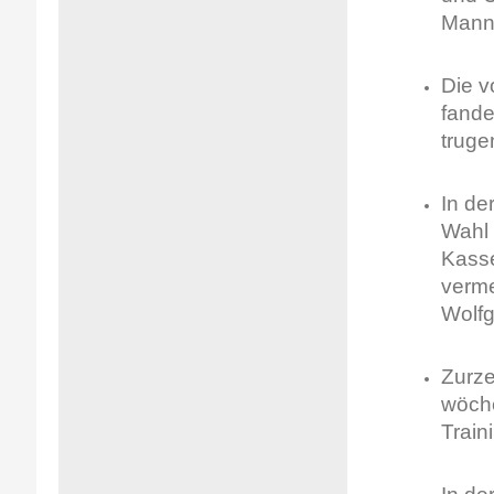
Mann
Die v
fande
truge
In de
Wahl 
Kasse
verme
Wolfg
Zurze
wöche
Traini