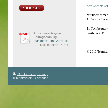
gerd@tennis-sch
Wir übernehmen k
Links von dieser
Im Text benutzt
bestimmter Firme
Aufnahmeantrag und
Beitragsordnung
Aufnahmeantrag 2024.pdf
PDF-Dokument [489.4 KB]
© 2019 Tennisab
Druckversion
|
Sitemap
© Tennisverein Schepsdorf