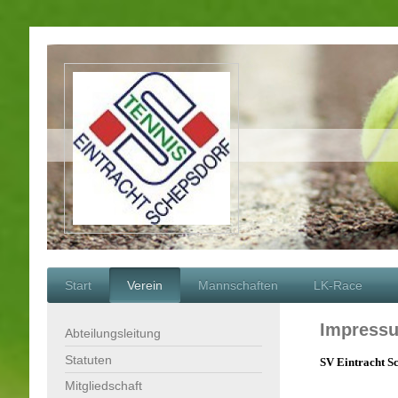
Start
Verein
Mannschaften
LK-Race
Impressu
Abteilungsleitung
Statuten
SV Eintracht Sc
Mitgliedschaft