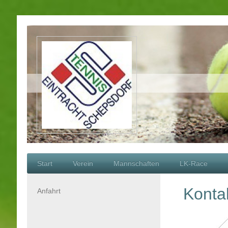
Start
Verein
Mannschaften
LK-Race
Konta
Anfahrt